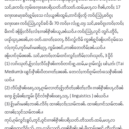
သင်ႇၶၸဝ်ႈ ၸုမ်းၵေႃၽႄပရိယတ်ႉတိသတ်ႉထမ်ႇမပႃႇလ ၵႅၼ်ႇၸဝ်ႈ 17
ၵေႃၽႄမႃးၶဝ်ႈႁူမ်ႈသေ လႆႈယွၼ်းထွမ်ႇတၢင်းၶႂ်ႈၸႂ် ၸဝ်ႈသြႃႇၶဝ်ၵူႈ
ၵေႃၽႄ။ ၸဝ်ႈသြႃႇလူင်ၶဝ် မီး 70 ၸဝ်ႈ။ လႆႈႁူႉဝႃႈ သင်ႇၶၶဝ်ၵူႈၸဝ်ႈၸဝ်ႈ
မီးၵၢင် ၼႂ်ၶႂ်ႈလႅၵ်ႈလၢႆႈၵၢၼ်ႁဵၼ်းယူႇၼႆယဝ်ႉ။ ၸဝ်ႈသြႃႇလူင် တွၵ်ႉတိူဝ်ႇ
ပၺ်ၺႃႇၼၼ်ႇတ ဝတ်ႉထၢတ်ႈတေႃႇ ဝဵင်းလွႆလႅမ် ဢွၼ်ႁူဝ်ၼႂ်းပၢင်ၵုမ်သေ
လႆႈဢုပ်ႇဢူဝ်းမၵ်းမၼ်ႈၵႂႃႇ ၸွမ်းၼင်ႇဢၼ်တေတႅမ်ႈၼႆႉယဝ်ႉ။
ၼႂ်းပၢင်ၵုမ်ၼၼ်ႉ သင်ႇၶၸဝ်ႈတမ်းဝၢင်းလွင်ႈတႅမ်ႈလၵ်းသုတ်ႇ 3 ပိူင်
(1) လၵ်းသုတ်ႇႁႂ်ႈလႆႈလဵပ်ႈႁဵၼ်းဢဝ်တၢင်းႁူႉထမ်ႇမ ၵႂၢမ်းလွႆႈ ၽၢႆႇတႆး (Tai
Medium)။ ၽွင်းႁဵၼ်းပိတၵၢတ်ႈၼၼ်ႉ တေလႆႈဢဝ်ၵႂၢမ်းတႆးသေႁဵၼ်းၼႆ
ယဝ်ႉ။
(2) လဵပ်ႈႁဵၼ်းၽႃႇသႃႇၵႂၢမ်းလၢတ်ႈႁႂ်ႈတႅတ်ႈၼႅတ်ႈလီ။ ၵၢၼ်ႁဵၼ်းပႃႇလိၼႆ
ၵေႃႈ ႁႂ်ႈမႅၼ်ႈၸွမ်း ပိူင်လၢႆးႁဵၼ်းၽႃႇသႃႇ ( linguistics ) ၼႆယဝ်ႉ။
(3) ႁႂ်ႈမၵ်းမၼ်ႈၸၼ်ႉလိၵ်ႈ ထၢၼ်ႈငဝ်ႈသၢမ်ၸၼ်ႉ ထၢၼ်ႈၵၢင်သၢမ်ၸၼ်ႉ
ထၢၼ်ႈသုင်သၢမ်ၸၼ်ႉ။
ဢုပ်ႇၵုမ်လွင်ႈၶွပ်ႇတူင်ႇဝူင်းၵၢၼ်ႁဵၼ်းပရိယတ်ႉတိသတ်ႉထမ်ႇမပႃႇလ
ဢၼ်တေလိူၵ်ႈသႂ်ႇ တႃႇလၵ်းသုတ်ႇၵၢၼ်ႁဵၼ်း ၼႆႉမီးၸွမ်းၼင်ႇတီႈတႂ်ႈၼႆႉ