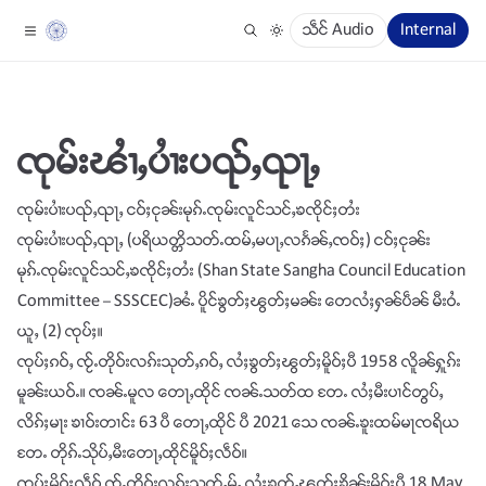
သဵင် Audio
Internal
ၸုမ်းၽၢႆႇပၢႆးပၺ်ႇၺႃႇ
ၸုမ်းပၢႆးပၺ်ႇၺႃႇ ငဝ်ႈငုၼ်းမုၵ်ႉၸုမ်းလူင်သင်ႇၶၸိုင်ႈတႆး
ၸုမ်းပၢႆးပၺ်ႇၺႃႇ (ပရိယတ္တိသတ်ႉထမ်ႇမပႃႇလၵႅၼ်ႇၸဝ်ႈ) ငဝ်ႈငုၼ်း
မုၵ်ႉၸုမ်းလူင်သင်ႇၶၸိုင်ႈတႆး (Shan State Sangha Council Education
Committee – SSSCEC)ၼႆႉ ပိူင်ၶွတ်ႈၽွတ်ႈမၼ်း တေလႆႈႁၼ်ပဵၼ် မီးဝႆႉ
ယူႇ (2) ၸုပ်ႈ။
ၸုပ်ႈၵဝ်ႇ ၸႂ်ႉတိုဝ်းလၵ်းသုတ်ႇၵဝ်ႇ လႆႈၶွတ်ႈၽွတ်ႈမိူဝ်ႈပီ 1958 လိူၼ်ႁူၵ်း
မူၼ်းယဝ်ႉ။ ၸၼ်ႉမူလ တေႃႇထိုင် ၸၼ်ႉသတ်ထ တႄႉ လႆႈမီးပၢင်တွပ်ႇ
လိၵ်ႈမႃး ၶၢဝ်းတၢင်း 63 ပီ တေႃႇထိုင် ပီ 2021 သေ ၸၼ်ႉၶူးထမ်မႃၸရိယ
တႄႉ တိုၵ်ႉသိုပ်ႇမီးတေႃႇထိုင်မိူဝ်ႈလဵဝ်။
ၸုပ်ႈမိူဝ်ႈလဵဝ် ၸႂ်ႉတိုဝ်းလၵ်းသုတ်ႇမႂ်ႇ လႆႈၶွတ်ႇၽွတ်ႈၶိုၼ်းမိူဝ်ႈပီ 18 May