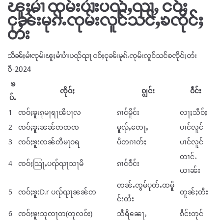
ၽူႈမၢႆ ၸုမ်းပၢႆးပၺ်ႇၺႃႇ ငဝ်ႈ
ငုၼ်းမုၵ်ႉၸုမ်းလူင်သင်ႇၶၸိုင်ႈ
တႆး
သဵၼ်ႈမၢႆၸုမ်းၽူႈမၢႆပၢႆးပၺ်ၺႃ ငဝ်ႈငုၼ်းမုၵ်ႉၸုမ်းလူင်သင်ၶၸိုင်ႈတႆး
ပီ-2024
ၶ
ၸိုဝ်ႈ
ၵျွင်း
ဝဵင်း
ပ်ႉ
1
ၸဝ်ႈၶူးၵုမႃရႃၽိပႃလ
ၵၢင်မိူင်း
လႃႈသဵဝ်ႈ
2
ၸဝ်ႈၶူးၼၼ်တထၸ
မူၺ်ႇတေႃႇ
ပၢင်လူင်
3
ၸဝ်ႈၶူးၸၼ်တိမႃဝရ
ပိတၵၢတ်ႈ
ပၢင်လူင်
တၢင်ႉ
4
ၸဝ်ႈသြႃႇပၺ်ၺႃသႃမိ
ၵၢင်ဝဵင်း
ယၢၼ်း
ၸၼ်ႉၸွမ်ပုတ်ႉထမိူ
5
ၸဝ်ႈၶူးD.r ပၺ်ၺႃၼၼ်တ
တူၼ်ႈတီး
င်းတႆး
6
ၸဝ်ႈၶူးသုၸႃတ(တုလဝ်း)
သီရိၼေႃႇ
ၵဵင်းတုင်