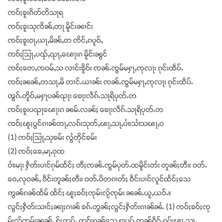
ၸဝ်ႈၶူးၵိတ်တိသႃရ
ၸဝ်ႈၶူးသုၸိၼ်ႇတႃ မိူင်းၼၢင်း
ၸဝ်ႈၶူးဝႃႇယႃႇမိၼ်ႇတ ၸိင်ႇၵပူဝ်ႇ
ၸဝ်ႈသြႃႇပၺ်ႇၺႃႇၽေႃးၵ မိူင်းၼွင်
ၸဝ်ႈတေႇၸဝမ်ႇသ လၢင်းၶိူဝ်း ၸၼ်ႉၸွမ်မႁႃႇၸုလႃး ၵုင်းထဵပ်ႉ
ၸဝ်ႈၼၼ်ႇတသႃႇမိ တၢင်ႉယၢၼ်း ၸၼ်ႉၸွမ်မႁႃႇၸုလႃး ၵုင်းထဵပ်ႉ
ၻွၵ်ႉတိူဝ်ႇမႁႃပၼ်ၺႃး ၶေႃးလဵၵ်ႉသႃရိပုတ်ႉတ
ၸဝ်ႈၶူးပၺႃၽေႃးၵ ၼမ်ႉလၼ်ႈ ၶေႃးလဵၵ်ႉသႃရိပုတ်ႉတ
ၸဝ်ႈၽူႈပွင်ၵၢၼ်တႃႇလၵ်းသုတ်ႇၽႃႇသႃႇပၢႆးသၢႆသၽႃႇဝ
(1) ၸဝ်ႈသြႃႇသုၶမ်း လွႆတိုင်ၶမ်း
(2) ၸဝ်ႈၶေႇမႃႇဝုထ
ဝၢႆးမႃး ႁဵတ်းပၢင်ၵုမ်ထႅင်ႈ တီႈၸၼ်ႉၸွမ်ပုတ်ႉထမိူင်းတႆး တူၼ်ႈတီး၊ ဝတ်ႉ
ဝေႇလုဝၼ်ႇ ဝဵင်းတူၼ်ႈတီး၊ ဝတ်ႉပိတၵၢတ်ႈ ဝဵင်းပၢင်လူင်ထႅင်ႈသေ
ဢွၼ်ၵၼ်ထႅမ် ထႅင်ႈ ၽူႈၶဝ်ႈၸုမ်းလႂ်ၸုမ်း ၼၼ်ႉယူႇယဝ်ႉ။
လွင်ႈႁဵတ်းသၢင်ႈၼႃႈၵၢၼ် ၶၵ်ႉတွၼ်ႈလွင်ႈႁဵတ်းၵၢၼ်ၼႆႉ (1) ၸဝ်ႈၶဝ်ႈၸု
မ်းလႂ်ၸုမ်းၼၼ်ႉ ႁႂ်ႈဢုပ်ႇ ဢူဝ်းၵၼ်သေ ႁႃပပ်ႉဢၼ်ၵဵဝ်ႇၵပ်းၽႃႇသႃႇ