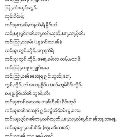
သြႃႇၸၢႆးၽူဝ်းဢွင်ႇ
ၸုမ်းၵဵင်းမႆႇ
ၸဝ်ႈၶူးၸၼ်ႇတႃႇသီႇရိ မိူင်းယႆ
ၸဝ်ႈၽူႈပွင်ၵၢၼ်တႃႇလၵ်းသုတ်ႇၽႃႇသႃႇပိုၼ်း
ၸဝ်ႈသြႃႇသုၶမ်း (ၽူႈၵပ်းသၢၼ်)၊
ၸဝ်ႈၶူး တွၵ်ႉတိူဝ်ႇ ပၺႃသီရိ၊
ၸဝ်ႈၶူး တွၵ်ႉတိူဝ်ႇ ၼေႃႇၶမ်းလ ထမ်ႇမသႃမိ
ၸဝ်ႈသြႃႇၸႃၵရ ၵျွၵ်းမေး
ၸဝ်ႈသြႃႇဝၼ်ၼသႃရ ၵျွင်းယွတ်ႈၵေႃႇ
တွၵ်ႇတိူဝ်ႇ ၸၢႆးၼေႃႇၶိူဝ်း ၸၼ်ႉၸွမ်ဝဵင်းလိူဝ်ႇ
မႄႈၶူးၶိူဝ်းသႅၼ် တူၼ်ႈတီး
ၸဝ်ႈၶူးဢၵ်ၵသေၼ ဝၢၼ်ႈငႅၼ်း ၵဵင်းတုင်
ꩡဝ်ႈၶူးဝၼ်ၼသႃမိ ၵျွင်းလွႆတိုင်ၶမ်း မူႇၸေႈ
ၸဝ်ႈၽူႈပွင်ၵၢၼ်တႃႇလၵ်းသုတ်ႇၽႃႇသႃႇလၢႆးပွင်ၵၢၼ်သႃႇသၼႃႇ
ၸဝ်ႈၶူးမႁႃႇဝၼ်းၵႅဝ်ႈ (ၽူႈၵပ်းသၢၼ်)
ၸဝ်ႈၶူးပၼ်ႇတဝ ၼမ်ႉၸၢင်