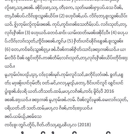
လႂ်ၽႃႇသႃႇၼၼ်ႉ ၼိုင်ႈၽႃႇသႃႇ တီႈဢေႇ သုတ်းမၼ်းႁႃႈပပ်ႉသေ ပိၼ်ႇ
တႃႇပဵၼ်ပပ်ႉလိၵ်ႈၶူးသွၼ်ယိပ်း။ (2) ပေႃးပိၼ်ႇပပ်ႉ လိၵ်ႈတႃႇၶူးသွၼ်ယိပ်း
ယဝ်ႉ ႁႂ်ႈၸုမ်းလႂ်ၸုမ်းၼၼ်ႉ ဢုပ်ႇဢူဝ်းၵၼ်သေတႅမ်ႈပပ်ႉ လၵ်းသုတ်ႇတႃႇ
လုၵ်ႈႁဵၼ်း။ (3) ပေႃးယဝ်ႉတေဝႆႉၶၢဝ်း ယၢမ်းထတ်းမၼ်းၼိုင်ႈပီ။ (4) ပေႃႉပ
ပ်ႉလိၵ်ႈလၵ်းသုတ်ႇၸိူဝ်းၼၼ်ႉဢွၵ်ႇ။ (5) ႁဵတ်းပၢင်ၽိုၵ်းၽွၼ်ႉၶူးသွၼ်။
(6) တေႇဢဝ်ၶဝ်ႈသွၼ်ၵႂႃႇ။ ၼႆႉပဵၼ်ဢၼ်ႁဵတ်းသၢင်ႈၼႃႈၵၢၼ်ယဝ်ႉ။ ယၢ
မ်းလဵဝ် ပဵၼ် ၽွင်းတိုၵ်ႉဢၼ်တႅမ်ႈလၵ်းသုတ်ႇတႃႇလုၵ်ႈႁဵၼ်းယိပ်းတိုဝ်းၶႃႈ
ယဝ်ႉ။
မူႇၸုမ်းပၢႆးပၺ်ႇၺႃႇ ငဝ်ႈငုၼ်းမုၵ်ႉၸုမ်းလူင်သင်ႇၶၸိုင်ႈတႆးၼႆႉ ၶွတ်ႇၽွ
တ်ႈ မႃးၼႂ်းပၢင်ၵုမ်တီႈ ဝတ်ႉမင်ႇၵလႃႇမူၺ်ႇတေႃႇ ဝဵင်းပၢင်လူင် ၽွင်းပၢင်
ပွႆးၶူၼ်ႉၶႆႈပရိ ယတ်ႉတိသတ်ႉထမ်ႇမပႃႇလၵႅၼ်ႇၸဝ်ႈ မိူဝ်ႈပီ 2016
ၼၼ်ႉၶႃႈယဝ်ႉ။ ၼႃႈၵၢၼ် မူႇၸုမ်းၼႆႉၸမ်ႉ ပဵၼ်လွင်ႈမူၼ်ႉမေးလၵ်းသုတ်ႇ
ပရိယတ်ႉတိ သတ်ႉထမ်ႇမပႃႇလ ၵႅၼ်ႇၸဝ်ႈၶႃႈယဝ်ႉ။
ၼပ်ႉယမ်ယႂ်ႇၼမ်သေ
ၸဝ်ႈၶူး တွၵ်ႉတိူဝ်ႇ ၵိတ်ႉတိသႃႇရႃႇၽိပႃႇလ (2018)