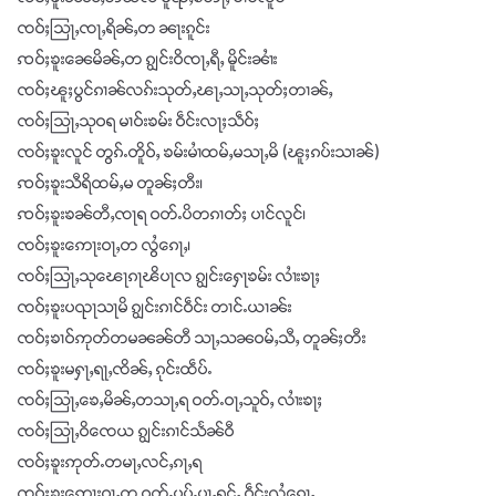
ၸဝ်ႈသြႃႇၸႃႇရိၼ်ႇတ ၼႃးၵူင်း
ꩡဝ်ႈၶူးၼေမိၼ်ႇတ ၵျွင်းဝိၸႃႇရီႇ မိူင်းၼၢႆး
ၸဝ်ႈၽူႈပွင်ၵၢၼ်လၵ်းသုတ်ႇၽႃႇသႃႇသုတ်ႈတၢၼ်ႇ
ၸဝ်ႈသြႃႇသုဝရ မၢဝ်းၶမ်း ဝဵင်းလႃႈသဵဝ်ႈ
ၸဝ်ႈၶူးလူင် တွၵ်ႉတိူဝ်ႇ ၶမ်းမၢႆထမ်ႇမသႃႇမိ (ၽူႈၵပ်းသၢၼ်)
ꩡဝ်ႈၶူးသီရိထမ်ႇမ တူၼ်ႈတီး၊
ꩡဝ်ႈၶူးၶၼ်တီႇၸႃရ ဝတ်ႉပိတၵၢတ်ႈ ပၢင်လူင်၊
ၸဝ်ႈၶူးဢေႃးဝႃႇတ လွႆၵေႃႇ၊
ၸဝ်ႈသြႃႇသုၽေႃၵႃၽိပႃလ ၵျွင်းႁေႃၶမ်း လၢႆးၶႃႈ
ၸဝ်ႈၶူးပၺႃသႃမိ ၵျွင်းၵၢင်ဝဵင်း တၢင်ႉယၢၼ်း
ၸဝ်ႈၶၢဝ်ဢုတ်တမၼၼ်တီ သႃႇသၼဝမ်ႇသီႇ တူၼ်ႈတီး
ၸဝ်ႈၶူးမႁႃႇရႃႇၸိၼ်ႇ ၵုင်းထဵပ်ႉ
ၸဝ်ႈသြႃႇၶေႇမိၼ်ႇတသႃႇရ ဝတ်ႉဝႃႇသူဝ်ႇ လၢႆးၶႃႈ
ၸဝ်ႈသြႃႇဝိၸေယ ၵျွင်းၵၢင်သႅၼ်ဝီ
ၸဝ်ႈၶူးဢုတ်ႉတမႃႇလင်ႇၵႃႇရ
ၸဝ်ႈၶူးဢေႃးဝႃႇတ ဝတ်ႉပုပ်ႉပႃႇရူင်ႇ ဝဵင်းလွႆၵေႃႇ