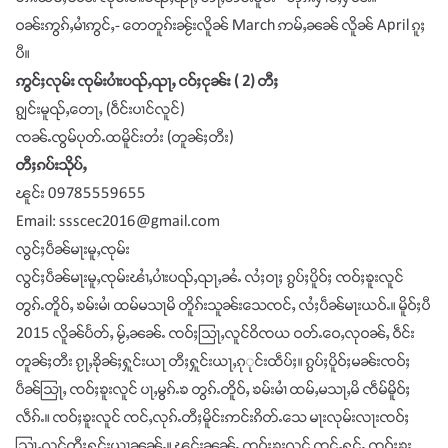
ဝၼ်းဢွၵ်ႇမၢႆဢွင်ႇ- တေတူၵ်းၼႂ်းလိူၼ် March ဢမ်ႇၼၼ် လိူၼ် April ၵူႈ
ပီ။
ဢွင်ႈလုမ်း ၸုမ်းပၢႆးပၺ်ႇၺႃႇ ငဝ်ႈငုၼ်း ( 2) တီႈ
ၵျွင်းမူၺ်ႇတေႃႇ (ဝဵင်းပၢင်လူင်)
ၸၼ်ႉၸွမ်ပုတ်ႉထမိူင်းတႆး (တူၼ်ႈတီး)
တီႈၵပ်းသိုပ်ႇ
ၽူင်း 09785559655
Email:
ssscec2016@gmail.com
လွင်ႈပဵၼ်မႃးမူႇၸုမ်း
လွင်ႈပဵၼ်မႃးမူႇၸုမ်းၽၢႆႇပၢႆးပၺ်ႇၺႃႇၼႆႉ လႆႈဝႃႈ ၵွပ်ႈပိူဝ်ႈ ၸဝ်ႈၶူးလူင်
တွၵ်ႉတိူဝ်ႇ ၶမ်းမႆ၊ ထမ်မသႃမိ တိူၵ်းသူၼ်းသေၸင်ႇ လႆႈပဵၼ်မႃးယဝ်ႉ။ မိူဝ်ႈပီ
2015 လိူၼ်ပႅတ်ႇ မႂ်ႇၼၼ်ႉ ၸဝ်ႈသြႃႇလူင်ဝိၸယ ဝတ်ႉဝေႇလုဝၼ်ႇ ဝဵင်း
တူၼ်ႈတီး ၵႂႃႇၶိုၼ်ႈႁူင်းယႃ တီႈႁူင်းယႃႇၵုုင်းထဵပ်ႈ။ ၵွပ်ႈပိူဝ်ႈမၼ်းၸဝ်ႈ
ပဵၼ်သြႃႇ ၸဝ်ႈၶူးလူင် ပႃႇမွၵ်ႉၶ တွၵ်ႉတိူဝ်ႇ ၶမ်းမၢႆ ထမ်ႇမသႃႇမိ ၸဵမ်မိူဝ်ႈ
လဵၵ်ႉ။ ၸဝ်ႈၶူးလူင် ၸင်ႇလုၵ်ႉတီႈမိူင်းဢင်းၵိတ်ႉသေ မႃးလုမ်းလႃးၸဝ်ႈ
သြႃႇလူင်တီႈႁူင်းယႃၼၼ်ႉ။ ၽွင်းၼၼ်ႉ ၸဝ်ႈၶူးလူင် ၸင်ႇႁွင်ႉ ၸဝ်ႈၶူး