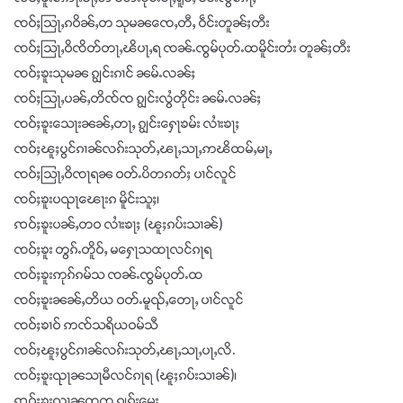
ၸဝ်ႈသြႃႇၵဝိၼ်ႇတ သုမၼၸေႇတီႇ ဝဵင်းတူၼ်ႈတီး
ၸဝ်ႈသြႃႇဝိၸိတ်တႃႇၽိပႃႇရ ၸၼ်ႉၸွမ်ပုတ်ႉထမိူင်းတႆး တူၼ်ႈတီး
ၸဝ်ႈၶူးသုမၼ ၵျွင်းၵၢင် ၼမ်ႉလၼ်ႈ
ၸဝ်ႈသြႃႇပၼ်ႇတိၸ်ၸ ၵျွင်းလွႆတိုင်း ၼမ်ႉလၼ်ႈ
ၸဝ်ႈၶူးသေႃးၼၼ်ႇတႃႇ ၵျွင်းႁေႃၶမ်း လၢႆးၶႃႈ
ၸဝ်ႈၽူႈပွင်ၵၢၼ်လၵ်းသုတ်ႇၽႃႇသႃႇဢၽိထမ်ႇမႃႇ
ၸဝ်ႈသြႃႇဝိၸႃရၼ ဝတ်ႉပိတၵတ်ႈ ပၢင်လူင်
ၸဝ်ႈၶူးပၺႃၽေႃးၵ မိူင်းသူႈ၊
ꩡဝ်ႈၶူးပၼ်ႇတဝ လၢႆးၶႃႈ (ၽူႈၵပ်းသၢၼ်)
ၸဝ်ႈၶူး တွၵ်ႉတိူဝ်ႇ မႁေႃသထႃလင်ၵႃရ
ၸဝ်ႈၶူးဢုၵ်ၵမ်သ ၸၼ်ႉၸွမ်ပုတ်ႉထ
ၸဝ်ႈၶူးၼၼ်ႇတိယ ဝတ်ႉမူၺ်ႇတေႃႇ ပၢင်လူင်
ၸဝ်ႈၶၢဝ် ဢၸ်သရိယဝမ်သီ
ၸဝ်ႈၽူႈပွင်ၵၢၼ်လၵ်းသုတ်ႇၽႃႇသႃႇပႃႇလိ.
ၸဝ်ႈၶူးၺႃၼသႃမီလင်ၵႃရ (ၽူႈၵပ်းသၢၼ်)၊
ꩡဝ်ႈၶူးၺႃၼထၸ ၵျွၵ်းမေး