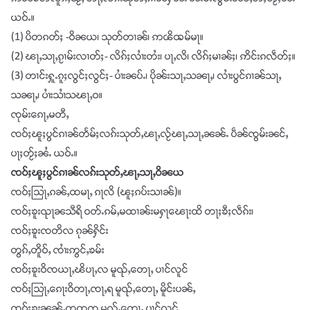
ယဝ်ႉ။
(1) ပိတၵတ်ႈ -ဝိၼယ၊ သုတ်တၢၼ်၊ ဢꧤိꩪမ်မႃ။
(2) ၽႃႇသႃႇၵႂၢမ်းလၢတ်ႈ- လိၵ်ႈလၢႆးတႆး၊ ပႃႇလိ၊ လိၵ်ႈမၢၼ်ႈ၊ ဢိင်းၵလဵတ်ႈ။
(3) တၢင်းႁူႉၵူႈလွင်ႈလွင်ႈ- ပၢႆးၼပ်ႉ၊ ပိုၼ်းသႃႇသၼႃႇ၊ လၢႆးပွင်ၵၢၼ်သႃႇ
သၼႃႇ၊ ပၢႆးသၢႆသၽႃႇဝ။
ၸုမ်းၵေႃႇမတီႇ
ၸဝ်ႈၽူႈပွင်ၵၢၼ်တႅမ်ႈလၵ်းသုတ်ႇၽႃႇလႂ်ၽႃႇသႃႇၼၼ်ႉ ပဵၼ်ၸွမ်းၼင်ႇ
ပႃႈတႂ်ႈၼႆႉ ယဝ်ႉ။
ၸဝ်ႈၽူႈပွင်ၵၢၼ်လၵ်းသုတ်ႇၽႃႇသႃႇဝိၼယ
ၸဝ်ႈသြႃႇၵၼ်ႇထမႃႇ ၵႃလိ (ၽူႈၵပ်းသၢၼ်)။
ၸဝ်ႈၶူးၺႃၼသီရိ ဝတ်ႉၵမ်ႇမထၢၼ်းမႁႃၽေႃးထိ တႃႈၶီႈလဵၵ်း၊
ၸဝ်ႈၶူးၸတိလ ၵုၼ်ႁိင်း
တွၵ်ႇတိူဝ်ႇ ၸၢႆးဢွင်ႇၶမ်း
ၸဝ်ႈၶူးဝိၸယႃႇၽိပႃႇလ မူၺ်ႇတေႃႇ ပၢင်လူင်
ၸဝ်ႈသြႃႇၵေႃးဝိတႃႇၸႃႇရ မူၺ်ႇတေႃႇ မိူင်းပၼ်ႇ
ၸဝ်ႈၶူးၼၼ်ႇတထၸ မူၺ်ႇတေႃႇ ပၢင်လူင်