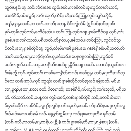
ထူဝ်းၽူင်းမႃး သပ်းလႅင်းၼႄ ၸွမ်းၼင်ႇဢၼ်ၸဝ်ႈၶူးလူင်လၢတ်ႈသင်ႇ
ဢၼ်ၵဵဝ်ႇၵပ်းလွင်ႈလၵ်း သုတ်ႇထႅင်ႈ တီႈၸဝ်ႈသြႃႇလူင် တွၵ်ႉတိူဝ်ႇ
ပၺ်ႇၺႃႇၼၼ်ႇတ ဝတ်ႉထၢတ်ႈတေႃႇ ဝဵင်းလွႆလႅမ် (ႁူဝ်ပဝ်ႈငဝ်ႈငုၼ်း
မုၵ်ႉၸုမ်းလူင်သင်ႇၶၸိုင်ႈတႆး)။ ၸဝ်ႈသြႃႇလူင်ၵေႃႈ ႁၼ်ထိုင်ဝႃႈ လူဝ်ႇလႆႈ
မူၼ်ႉမေးလၵ်းသုတ်ႇပရိယတ်ႉတိႁဝ်းယူႇၼႆယဝ်ႉ။ ၸဝ်ႈသြႃႇ လူင်ၶဝ်သွ
င်ၸဝ်ႈၵေႃႈႁၼ်ထိုင်ဝႃႈ လူဝ်ႇလႆႈမီးၵၢၼ်မူၼ်ႉမေး ၵၢၼ်ႁဵၼ်းပရိယတ်ႉတိ
သတ်ႉထမ်ႇမပႃႇလၸိုင်ႈတႆးယူႇၼႆယဝ်ႉ။ ပေႃးဝႃႈၸဝ်ႈသြႃႇလူင်ၶဝ်
ပၼ်ဢၶႂၢင်ႉယဝ်ႉ တႃႇတေႁဵတ်းၵၢၼ်ၵႂႃႇမိူဝ်းၼႃႈ ၼၼ်ႉ တေလႆႈယွၼ်းတၢ
င်းၶႆႈၸႂ် ဢုပ်ႇဢူဝ်းၸဝ်ႈဢၼ်တေႁဵတ်းသၢင်ႈၵၢၼ်ၵႂႃႇ။ ၸင်ႇမႃးတီႈပၢင်လူ
င်သေ ၸၢမ်းဢုပ်ႇဢူဝ်းတူၺ်း တၢင်းႁၼ်ထိုင်ၸဝ်ႈၶူးၶဝ် ၼႂ်းဝတ်ႉ မင်ႇၵ
လႃႇမူၺ်ႇတေႃႇလႄႈ ဝတ်ႉပိတၵၢတ်ႈ ဢၼ်ၵဵဝ်ႇၵပ်းလွင်ႈလၵ်းသုတ်ႇ ပရိယ
တ်ႉ တိသတ်ႉထမ်ႇမပႃႇလ။ ၸွမ်းၼင်ႇတၢင်းႁၼ်ထိုင် သင်ႇၶၸဝ်ႈမီးတၢ
င်းႁၼ်ထိုင် ဢၼ်ၵဵဝ်ႇလူၺ်ႈလွင်ႈလၵ်းသုတ်ႇၼၼ်ႉ လႆႈတႅမ်ႈၶေႃႈတူၵ်းလူ
င်းဝႆႉ။ ဝၢႆးသေပၢင်ၵုမ် ယဝ်ႉ ꧠႃႈႁဝ်းႁူမ်ႈပႃး ၸဝ်ႈၶူးၸေႃးတိၵ ၶူဝ်လမ်
(တၵ်ႉၵသီႇလထမ်ႇမႃႇၸရိယ၊ ႁွဵႉ)၊ ၸဝ်ႈၶူးၶၼ်ႇတီႇၸႃႇရ ႁၢႆးပႃ (ထမ်ႇ
မႃႇၸရိယ၊ M.A)၊ ၸင်ႇၵႂႃႇဝႆႈလဝ်ႈ လၢတ်ႈထိုင်တီႈ ၸဝ်ႈသြႃႇလူင် ဝတ်ႉ