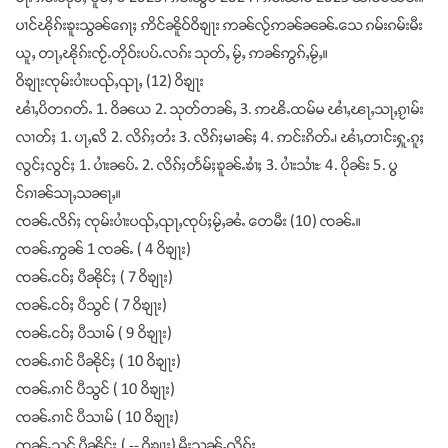
ပၢင်ၽိုၵ်းၶူးသွၼ်ၵေႃႈ ဢိင်ၼိူဝ်ဝိၶျႃး ဢၼ်လႂ်ဢၼ်ၼၼ်ႉသေ ၵမ်းၵမ်းမီး
ယူႇ တႃႇၽိုၵ်းၸႂ်ႉတိုဝ်းပပ်ႉလၵ်း သုတ်ႇ မႂ်ႇ ဢၼ်ဢွၵ်ႇမႂ်ႇ။
ဝိၶျႃးၸုမ်းပၢႆးပၺ်ႇၺႃႇ (12) ဝိၶျႃး
ၽၢႆႇပိတၵတ်ႉ 1. ဝိၼယ 2. သုတ်တၼ်ႇ 3. ဢၽိႉထမ်မ ၽၢႆႇၽႃႇသႃႇၵႂၢမ်း
လၢတ်ႈ 1. ပႃႇꩮိ 2. လိၵ်ႈတႆး 3. လိၵ်ႈမၢၼ်ႈ 4. ဢင်းၵိတ်ႉ၊ ၽၢႆႇတၢင်းႁူႉၵူႈ
လွင်ႈလွင်ႈ 1. ပၢႆးၼပ်ႉ 2. လိၵ်ႈတႅမ်ႈၶူၼ်ႉၶၢႆႈ 3. ပၢႆးသၢႆႊ 4. ပိုၼ်း 5. ပွ
င်ၵၢၼ်သႃႇသၼႃႇ။
ၸၼ်ႉလိၵ်ႈ ၸုမ်းပၢႆးပၺ်ႇၺႃႇၸုပ်ႈမႂ်ႇၼႆႉ တေမီး (10) ၸၼ်ႉ။
ၸၼ်ႉဢွၼ် 1 ၸၼ်ႉ ( 4 ဝိၶျႃး)
ၸၼ်ႉငဝ်ႈ ပီၼိုင်ႈ ( 7 ဝိၶျႃး)
ၸၼ်ႉငဝ်ႈ ပီသွင် ( 7 ဝိၶျႃး)
ၸၼ်ႉငဝ်ႈ ပီသၢမ် ( 9 ဝိၶျႃး)
ၸၼ်ႉၵၢင် ပီၼိုင်ႈ ( 10 ဝိၶျႃး)
ၸၼ်ႉၵၢင် ပီသွင် ( 10 ဝိၶျႃး)
ၸၼ်ႉၵၢင် ပီသၢမ် ( 10 ဝိၶျႃး)
ၸၼ်ႉသုင် ပီၼိုင်ႈ ( -- ဝိၶျႃး) မီးသုၼ်ႇလိူၵ်ႈ