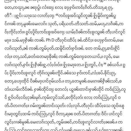
တေႇၸၺႃႇၼ ၼႃးပွႆး လၢႆးၶႃႈ လႄႈ ၶႃႈႁဝ်းၸဝ်ႈၵိတ်ႉတိသႃႇရ ၵႂႃႇ
တီီႈႁူင်း ယႃသေ လၢတ်ႈဝႃႈ “ၸဝ်ႈၶူးၶဝ်သွင်တူၼ် ႁႂ်ႈမိူဝ်းဢွၼ်ပွ
င်ၵၢၼ် တႃႇမူၼ်းမေးလၵ်း သုတ်ႇ ပရိယတ်ႉတိသတ်ႉထမ်ႇမပႃႇလၵႅၼ်ႇၸ
ဝ်ႈၸိုင်ႈတႆး။ ၵွပ်ႈပိူဝ်ႈၸဝ်ႈၶူးၶဝ်ၵေႃႈ ယၢမ်ႈပဵၼ်ၸဝ်ႈၶူးသွၼ် တီႈပၢင်လူင်
မႃး။ သမ်ႉမႃးႁဵၼ်း ၸၼ်ႉ Ph D တီႈၵုင်းထဵပ်ႈ ၼႆႉထႅင်ႈ။ ပေႃးႁဝ်းဢမ်ႇမေး
လၵ်းသုတ်ႇၼႆ ၸၼ်ႉၸွမ်ပုတ်ႉထမိူင်းတႆးႁဝ်းၼႆႉ တေ ဢမ်ႇၵႂႃႇၶၢဝ်းႁိုင်
လႆႈ။ တႃႇသင်ႇၶတႆးတေမႃးၶိုၼ်ႈ ၸၼ်ႉၸွမ်ၵေႃႈတေယၢပ်ႇ။ လူဝ်ႇ မေး
လၵ်းသုတ်ႇႁဝ်း ႁႂ်ႈႁဵၼ်းႁူႉလႆႈဝႆးဝႆး။ ႁႂ်ႈမေႃတေႉ။ ႁႂ်ႈဢွင်ႇ ငၢႆႈ” ၼႆယဝ်ႉ။ ၵွ
ပ်ႈ ပိူဝ်ႈၸဝ်ႈၶူးလူင် တိုၵ်းသူၼ်းၸိူင်ႉၼႆသေ ႁဝ်းၸင်ႇလႆႈၶပ်ႉၶိုင်ႈၵႂႃႇ
တေႃႇပေႃးထိုင် ပဵၼ်မႃးပၢင်ၵုမ်ယဝ်ႉ။ တႃႇတေမူၼ်ႉမေးၵၢၼ်ႁဵၼ်းသင်ႇၶ
တႆးယၢမ်းလဵဝ်ၼႆႉ ႁၼ်ထိုင်ဝႃႈ တေလႆႈ ယွၼ်းတၢင်းႁၼ်ထိုင် ၸဝ်ႈသြႃႇလူ
င် ႁူဝ်ပဝ်ႈငဝ်ႈငုၼ်းမုၵ်ႉၸုမ်းလူင်သင်ႇၶၸိုင်ႈတႆး လႄႈ ၸဝ်ႈသြႃႇလူင် ဝ
တ်ႉပိတၵၢတ်ႈ။ ၵမ်းဢွၼ်တၢင်းသုတ်း လႆႈလုၵ်ႉတီႈၵုင်း ထဵပ်ႈသေ ထူဝ်းၽူ
င်းမႃးတွင်ႈထၢမ် ၸဝ်ႈသြႃႇလူင် ဝိၸႃႇရၼ ဝတ်ႉပိတၵၢတ်ႈ၊ ဝဵင်း ပၢင်လူင်
လွင်ႈၵၢၼ်မူၼ်ႉမေးလၵ်းသုတ်ႇ ၸွမ်းၼင်ႇၸဝ်ႈၶူးလူင်လၢတ်ႈၼၼ်ႉ။ ၸ
ဝ်ႈ သြႃႇလူင်ၵေႃႈလၢတ်ႈဝႃႈ လူဝ်ႇလႆႈမူၼ်ႉမေးယူႇၼႆယဝ်ႉ။ ဝၢႆးသေၼၼ်ႉ