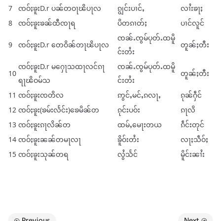
7
ၸဝ်ႈၶူးD.r ပၼ်တဝႃၽိပႃလ
ၵျွင်းပၢင်ႇ
လၢႆးၶႃႈ
8
ၸဝ်ႈၶူးၶၼ်ထီၸႃရ
ပိတၵၢတ်ႈ
ပၢင်လူင်
ၸၼ်ႉၸွမ်ပုတ်ႉထမိူ
9
ၸဝ်ႈၶူးD.r တေဝိၼ်တႃၽိပႃလ
တူၼ်ႈတီး
င်းတႆး
ၸဝ်ႈၶူးD.r မႁေႃသထႃလင်ၵႃ
ၸၼ်ႉၸွမ်ပုတ်ႉထမိူ
10
တူၼ်ႈတီး
ရႃၽိဝမ်သ
င်းတႆး
11
ၸဝ်ႈၶူးၸတိလ
ဢွင်ႇမင်ႇၵလႃႇ
ၵုၼ်ႁဵင်
12
ၸဝ်ႈၶူး(ၶမ်းလႅင်း)ၶေမိၼ်တ
ၵုင်းပဝ်း
ၵႃလိ
13
ၸဝ်ႈၶူးၵႃလိၼ်တ
ထမ်ႇမေႃးတယ
ၵဵင်းတုင်
14
ၸဝ်ႈၶူးၼၼ်တမႃလႃ
ၶိူဝ်းတႆး
လႃႈသဵဝ်ႈ
15
ၸဝ်ႈၶူးသုၼ်တရ
လွႆသႅင်
မိူင်းၼၢႆး
Previous
Next