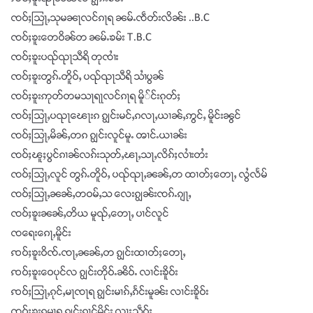
ၸဝ်ႈသြႃႇသုမၼႃလင်ၵႃရ ၼမ်ႉၸဵတ်းလိၼ်း ..B.C
ၸဝ်ႈၶူးတေဝိၼ်တ ၼမ်ႉၶမ်း T.B.C
ၸဝ်ႈၶူးပၺ်ၺႃသီရိ တုၸၢႆး
ၸဝ်ႈၶူးတွၵ်ႉတိူဝ်ႇ ပၺ်ၺႃသီရိ သၢႆပွၼ်
ၸဝ်ႈၶူးဢုတ်တမသႃရႃလင်ၵႃရ မိူ်င်းၵုတ်ႈ
ၸဝ်ႈသြႃႇပၺႃၽေႃးၵ ၵျွင်းမင်ႇၵလႃႇယၢၼ်ႇဢွင်ႇ မိူင်းၼွင်
ၸဝ်ႈသြႃႇမိၼ်ႇတၵ ၵျွင်းလူင်မူႉ ၻၢင်ႉယၢၼ်း
ၸဝ်ႈၽူႈပွင်ၵၢၼ်လၵ်းသုတ်ႇၽႃႇသႃႇလိၵ်ႈလၢႆးတႆး
ၸဝ်ႈသြႃႇလူင် တွၵ်ႉတိူဝ်ႇ ပၺ်ၺႃႇၼၼ်ႇတ ထၢတ်ႈတေႃႇ လွႆလႅမ်
ၸဝ်ႈသြႃႇၼၼ်ႇတဝမ်ႇသ လေးၵျွၼ်းၸၵ်ႉၵျႃႇ
ၸဝ်ႈၶူးၼၼ်ႇတိယ မူၺ်ႇတေႃႇ ပၢင်လူင်
ၸရေးၵေႃႇမိူင်း
ꩡဝ်ႈၶူးဝိၸ်ႉၸႃႇၼၼ်ႇတ ၵျွင်းထၢတ်ႈတေႃႇ
ꩡဝ်ႈၶူးဝေပုင်လ ၵျွင်းတိုဝ်ႉၼိဝ်ႉ လၢင်းၶိူဝ်း
ꩡဝ်ႈသြႃႇၵုင်ႇမႃၸႃရ ၵျွင်းမၢၵ်ႇၵႅင်းမူၼ်း လၢင်းၶိူဝ်း
ၸဝ်ႈၶူးၵုမႃရ ၵျွင်းၵၢင်မိူင်း လႃႈသဵဝ်ႈ