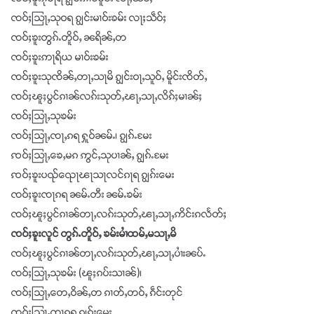
ၸဝ်ႈသြႃႇသုဝရ ၵျွင်းမၢဝ်းၶမ်း လႃႈသဵဝ်ႈ
ၸဝ်ႈၶူးတွၵ်ႉတိူဝ်ႇ ၼရိၼ်ႇတ
ၸဝ်ႈၶူးဢႃရိယ မၢဝ်းၶမ်း
ၸဝ်ႈၶူးသုၸိၼ်ႇတႃႇသႃမိ ၵျွင်းဝႃႇသူဝ်ႇ မိူင်းၸိတ်ႇ
ၸဝ်ႈၽူႈပွင်ၵၢၼ်လၵ်းသုတ်ႇၽႃႇသႃႇလိၵ်ႈမၢၼ်ႈ
ၸဝ်ႈသြႃႇသုၶမ်း
ၸဝ်ႈသြႃႇၸႃႇၵရ ႁူဝ်ၼမ်ႉ၊ ၵျွၵ်ႉမႄး
ꩡဝ်ႈသြႃႇၶေႇမၵ ဢွင်ႇသုပၢၼ်ႇ ၵျွၵ်ႉမႄး
ꩡဝ်ႈၶူးပၺ်ၺေႃၽႃသႃလင်ၵႃရ ၵျွၵ်းမေး
ၸဝ်ႈၶူးၸႃၵရ ၼမ်ႉတီး ၼမ်ႉၶမ်း
ၸဝ်ႈၽူႈပွင်ၵၢၼ်တႃႇလၵ်းသုတ်ႇၽႃႇသႃႇဢိင်းၵလႅတ်ႈ
ၸဝ်ႈၶူးလူင် တွၵ်ႉတိူဝ်ႇ ၶမ်းမၢႆထမ်ႇမသႃႇမိ
ၸဝ်ႈၽူႈပွင်ၵၢၼ်တႃႇလၵ်းသုတ်ႇၽႃႇသႃႇပၢႆးၼပ်ႉ
ၸဝ်ႈသြႃႇသုၶမ်း (ၽူႈၵပ်းသၢၼ်)၊
ၸဝ်ႈသြႃႇတေႇဝိၼ်ႇတ ၵၢတ်ႇတဝ်ႇ ၵဵင်းတုင်
ၸဝ်ႈသြႃႇၸႃၵရ ၵျွၵ်းမေး