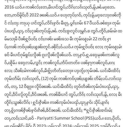
2016 ယဝ်ႉ။ ဢၼ်လႆႈတႄႇမီးပၢင်တွပ်ႇလိၵ်ႈလၵ်းသုတ်ႇမႂ်ႇၼႆႉမႃးတႄႉ
တႄႇဢဝ်မိူဝ်ႈပီ 2022 ၼၼ်ႉယဝ်ႉ။ ပေႃးၸုပ်ႈၵဝ်ႇ ၸုပ်ႈမႂ်ႇမႃးလေႃးၵၼ်ၸို
င် လႆႈဝႃႈ ဢႃယု ပၢင်တွပ်ႇလိၵ်ႈႁဝ်း မီးၵႂႃႇ ပွၵ်ႈၵမ်း 67 ပီယဝ်ႉၼႆၶႃႈ။ ၸုမ်း
ပၢႆးပၺ်ႇၺႃႇ ငဝ်ႈငုၼ်းၸုပ်ႈမႂ်ႇၼႆႉ ၸဝ်ႈၶူးလူင်ပႃမွၵ်ႉၶ တွၵ်ႉတိူဝ်ႇၶမ်းမၢႆ ထ
မ်မသႃမိ ပဵၼ်ႁူဝ်ပဝ်ႈ ငဝ်ႈၵၼ်း မၼ်းသေ မီး ၸုမ်းၽူႈမၢႆ 22 ၸဝ်ႈ ႁၢ
ပ်ႈၵၢၼ် ဢဝ်ပုၼ်ႈၽွၼ်းတူင်ႉၼိုင်ႈဝႆႉယဝ်ႉ။ ၸုမ်းႁူဝ်ပဝ်ႈ လႄႈ ၸုမ်းၽူႈမၢႆ
ၶဝ် မီးပၢင်ၵုမ်ၶွပ်ႈလိူၼ် ၵူႈလိူၼ်လိူၼ်ယဝ်ႉ တႃႇႁပ်ႉႁူႉၶေႃႈမုၼ်းဢၼ်လူ
ဝ်ႇၽိူမ်ႉ၊ ၶေႃႈလမ်ႇလွင်ႈ ဢၼ်လူဝ်ႇတႅပ်းတတ်း၊ ပၼ်ႁႃဢၼ်လူဝ်ႇၵႄႈ
လႄႈ သဵၼ်ႈမၢႆဢၼ်လူဝ်ႇမီးႁႂ်ႈတႅတ်ႈတေႃး။ ပႃႈတႂ်ႈၸုမ်းၼႆႉ ယင်းမီးထႅင်ႈ
ၸုမ်းတႅမ်ႈ လၵ်းသုတ်ႇ (12) ၸုမ်း ဢၼ်ဢဝ်ပုၼ်ႈၽွၼ်း တႅမ်ႈပပ်ႉလၵ်းသု
တ်ႇ တႃႇ 12 ဝိၶျႃး။ လိူဝ်ၼၼ်ႉ ယင်းမီးထႅင်ႈ တူဝ်တႅၼ်းၸုမ်းပၢႆးပၺ်ႇၺႃႇ
တူင်ႇဝဵင်းလႂ်တူင်ႇဝဵင်းၼၼ်ႉ ဢၼ်မီးပၢင် တွပ်ႇလိၵ်ႈ လၵ်းသုတ်ႇမႂ်ႇ လႄႈ မီး
တိူၵ်ႈသွၼ်လိၵ်ႈ ၊ ႁူင်းႁဵၼ်း။ ဢၼ်ၸုမ်းပၢႆးပၺ်ႇၺႃႇႁဝ်း သိုပ်ႇၶႂၢၵ်ႈ
တႃႇႁႂ်ႈၵၢၼ်ႁဵၼ်းႁဝ်းၵႅၼ်ႇၶႅင်ၼၼ်ႉ ယင်းမီးထႅင်ႈ “ႁူင်းႁဵၼ်းၶၢဝ်းမႆႈ
တႃႇၸဝ်ႈသၢင်ႇၶဝ် - Pariyatti Summer School (PSS)ယဝ်ႉ။ တႄႇပိုတ်ႇ
မႃး ၵမ်းၼိုင်ႈ မိူဝ်ႈ ပီ 2023 ၊ ၵမ်းသွင် 2024 ၊ ၵမ်းသၢမ် 2025 သၢမ်ပီယဝ်ႉ။