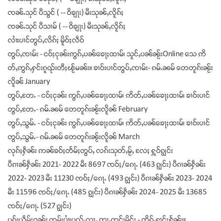
ၸၼ်ႉသုင် ပီသွင် ( -- ဝိၶျႃး) မီးသုၼ်ႇလိူၵ်ႈ
ၸၼ်ႉသုင် ပီသၢမ် ( -- ဝိၶျႃး) မီးသုၼ်ႇလိူၵ်ႈ
လၢႆးပၢင်တွပ်ႇလိၵ်ႈ မိူဝ်ႈလဵဝ်
တွပ်ႇၸၢမ်း - ငဝ်ႈငုၼ်းဢွၵ်ႇပၼ်ၶေႃႈထၢမ်၊ သူင်ႇပၼ်ၼႂ်းOnline သေ ဢိ
တ်ႇဢွၵ်ႇႁင်းၵူၺ်းတီႈၽႂ်မၼ်း။ ၶၢဝ်းပၢင်တွပ်ႇၸၢမ်း- ၵမ်ႉၼမ် တေတူၵ်းၼႂ်း
လိူၼ် January
တွပ်ႇတႄႉ - ငဝ်ႈငုၼ်း ဢွၵ်ႇပၼ်ၶေႃႈထၢမ်၊ ဢိတ်ႇပၼ်ၶေႃႈထၢမ်၊ ၶၢဝ်းပၢင်
တွပ်ႇတႄႉ- ၵမ်ႉၼမ် တေတူၵ်းၼႂ်းလိူၼ် February
တွပ်ႇသွမ်ႉ - ငဝ်ႈငုၼ်း ဢွၵ်ႇပၼ်ၶေႃႈထၢမ်၊ ဢိတ်ႇပၼ်ၶေႃႈထၢမ်၊ ၶၢဝ်းပၢင်
တွပ်ႇသွမ်ႉ- ၵမ်ႉၼမ် တေတူၵ်းၼႂ်းလိူၼ် March
လုၵ်ႈႁဵၼ်း ဢၼ်ၶဝ်ႈတႅမ်ႈတွပ်ႇ လၵ်းသုတ်ႇမႂ်ႇ လႄႈ ႁူဝ်ၵျွင်း
ပီၵၢၼ်ႁဵၼ်း 2021- 2022 မီး 8697 ၸဝ်ႈ/ၵေႃႉ (463 ၵျွင်း) ပီၵၢၼ်ႁဵၼ်း
2022- 2023 မီး 11230 ၸဝ်ႈ/ၵေႃႉ (493 ၵျွင်း) ပီၵၢၼ်ႁဵၼ်း 2023- 2024
မီး 11596 ၸဝ်ႈ/ၵေႃႉ (485 ၵျွင်း) ပီၵၢၼ်ႁဵၼ်း 2024- 2025 မီး 13685
ၸဝ်ႈ/ၵေႃႉ (527 ၵျွင်း)
ပၵ်းယဵမ်ႈဝၼ်း ၸုမ်းပၢႆးပၺ်ႇၺႃႇ တႃႇတင်းမိူင်း - တိုၵ်ႉႁၢင်ႈႁႅၼ်း။