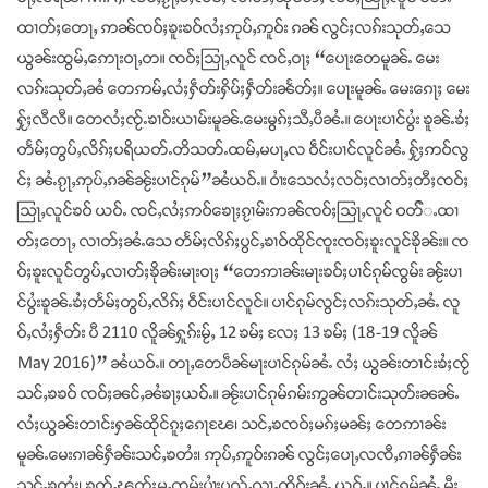
ထၢတ်ႈတေႃႇ ဢၼ်ၸဝ်ႈၶူးၶဝ်လႆႈဢုပ်ႇဢူဝ်း ၵၼ် လွင်ႈလၵ်းသုတ်ႇသေ
ယွၼ်းထွမ်ႇဢေႃးဝႃႇတ။ ၸဝ်ႈသြႃႇလူင် ၸင်ႇဝႃႈ “ပေႃးတေမူၼ်ႉ မေး
လၵ်းသုတ်ႇၼႆ တေဢမ်ႇလႆႈႁဵတ်းႁိပ်ႈႁဵတ်းၼႅတ်ႈ။ ပေႃးမူၼ်ႉ မေးၵေႃႈ မေး
ႁႂ်ႈလီလီ။ တေလႆႈၸႂ်ႉၶၢဝ်းယၢမ်းမူၼ်ႉမေးမွၵ်ႈသီႇပီၼႆႉ။ ပေႃးပၢင်ပွႆး ၶူၼ်ႉၶႆႈ
တႅမ်ႈတွပ်ႇလိၵ်ႈပရိယတ်ႉတိသတ်ႉထမ်ႇမပႃႇလ ဝဵင်းပၢင်လူင်ၼႆႉ ႁႂ်ႈဢဝ်လွ
င်ႈ ၼႆႉၵႂႃႇဢုပ်ႇၵၼ်ၼႂ်းပၢင်ၵုမ်”ၼႆယဝ်ႉ။ ဝၢႆးသေလႆႈလဝ်ႈလၢတ်ႈတီႈၸဝ်ႈ
သြႃႇလူင်ၶဝ် ယဝ်ႉ ၸင်ႇလႆႈဢဝ်ၶေႃႈၵႂၢမ်းဢၼ်ၸဝ်ႈသြႃႇလူင် ဝတ််ႉထၢ
တ်ႈတေႃႇ လၢတ်ႈၼႆႉသေ တႅမ်ႈလိၵ်ႈပွင်ႇၶၢဝ်ထိုင်ၸူးၸဝ်ႈၶူးလူင်ၶိုၼ်း။ ၸ
ဝ်ႈၶူးလူင်တွပ်ႇလၢတ်ႈၶိုၼ်းမႃးဝႃႈ “တေဢၢၼ်းမႃးၶဝ်ႈပၢင်ၵုမ်ၸွမ်း ၼႂ်းပၢ
င်ပွႆးၶူၼ်ႉၶႆႈတႅမ်ႈတွပ်ႇလိၵ်ႈ ဝဵင်းပၢင်လူင်။ ပၢင်ၵုမ်လွင်ႈလၵ်းသုတ်ႇၼႆႉ လူ
ဝ်ႇလႆႈႁဵတ်း ပီ 2110 လိူၼ်ႁူၵ်းမႂ်ႇ 12 ၶမ်ႈ လႄႈ 13 ၶမ်ႈ (18-19 လိူၼ်
May 2016)” ၼႆယဝ်ႉ။ တႃႇတေပဵၼ်မႃးပၢင်ၵုမ်ၼႆႉ လႆႈ ယွၼ်းတၢင်းၶႆႈၸႂ်
သင်ႇၶၶဝ် ၸဝ်ႈၼင်ႇၼႆၶႃႈယဝ်ႉ။ ၼႂ်းပၢင်ၵုမ်ၵမ်းဢွၼ်တၢင်းသုတ်းၼၼ်ႉ
လႆႈယွၼ်းတၢင်းႁၼ်ထိုင်ၵူႈၵေႃၽႄ၊ သင်ႇၶၸဝ်ႈမၵ်ႈမၼ်ႈ တေဢၢၼ်း
မူၼ်ႉမေးၵၢၼ်ႁဵၼ်းသင်ႇၶတႆး၊ ဢုပ်ႇဢူဝ်းၵၼ် လွင်ႈပေႃႇလၸီႇၵၢၼ်ႁဵၼ်း
သင်ႇၶတႆး၊ ၶွတ်ႇၽွတ်ႈမူႇၸုမ်းပၢႆးပၺ်ႇၺႃႇၸိူဝ်းၼႆႉ ယဝ်ႉ။ ပၢင်ၵုမ်ၼႆႉ မီး